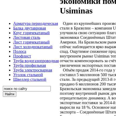
экономики по
Usiminas
Один из крупнейших произво
Арматура периодическая
стали в Бразилии – компания U
Балка двутавровая
улучшила свою ситуацию благо
Круг горячекатаный
экономики Соединённых Штат
Листовая сталь
Америки. На Бразильском рын
Лист горячекатаный
сейчас наблюдается ярко выра
Лист холоднокатаный
спад. Ощутимое снижение про
Полоса
внутреннем рынке Usiminas теп
Профлист
отчасти компенсировать за счё
Труба водогазопроводная
увеличения экспортных поста
Труба профильная
Объём продаж 2014-го года у 
Труба электросварная
составил 5 миллионов 500 тыс
Уголок стальной
стали. За предыдущий 2013-й 
Швеллер стальной
продано 6 миллионов 200 тыся
Бразильская экономика замедли
поэтому внутренний рынок де
отрицательную динамику. А во
экспортные поставки за 2014-й
выросли на 18 %. Основное на
экспорта – Соединённые Штат