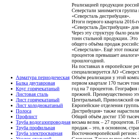
Реализацией продукции россий
Северстали занимается группа
«Северсталь дистрибуция».
Итоги первого квартала 2016-г
«Северсталь Дистрибуция» дов
Через эту структуру было реал
тонн стальной продукции. Это 
общего объёма продаж российс
«Северстали». Ещё этот показа
процентов превышает аналоги
прошлогодний.
На поставках в европейские р
специализируется АО «Северст
Объём реализации у этой комп
Арматура периодическая
первом квартале 170 тысяч тон
Балка двутавровая
год на 7 процентов. География
Круг горячекатаный
прежней. Преимущественно эт
Листовая сталь
Центральный, Приволжский ок
Лист горячекатаный
Европейские отделения группы
Лист холоднокатаный
Дистрибуция» также нарастили
Полоса
Общий объём достиг 150 тысяч 
Профлист
весьма велик – 27 процентов. 
Труба водогазопроводная
продаж – это, в основном, стр
Труба профильная
Восточноевропейский регион: 
Труба электросварная
Словакия. Также вырос объём 
Уголок стальной