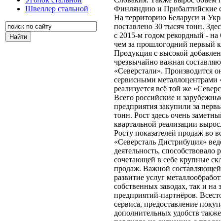
Финляндию и Прибалтийские 
Швеллер стальной
На территорию Беларуси и Ук
поставлено 30 тысяч тонн. Зде
с 2015-м годом рекордный - на
чем за прошлогодний первый к
Продукция с высокой добавлен
чрезвычайно важная составля
«Северстали». Производится о
сервисными металлоцентрами «
реализуется всё той же «Север
Всего российские и зарубежны
предприятия закупили за первы
тонн. Рост здесь очень заметн
квартальной реализации выросл
Росту показателей продаж во вс
«Северсталь Дистрибуция» вед
деятельность, способствовало р
сочетающей в себе крупные ск
продаж. Важной составляющей 
развитие услуг металлообработ
собственных заводах, так и на 
предприятий-партнёров. Всест
сервиса, предоставление поку
дополнительных удобств также