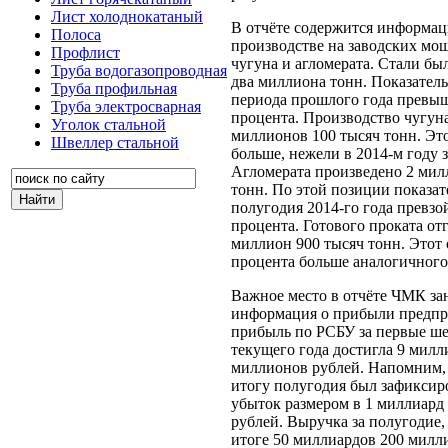
Лист холоднокатаный
В отчёте содержится информац
Полоса
производстве на заводских мощ
Профлист
чугуна и агломерата. Стали б
Труба водогазопроводная
два миллиона тонн. Показател
Труба профильная
периода прошлого года превыш
Труба электросварная
процента. Производство чугуна
Уголок стальной
миллионов 100 тысяч тонн. Это
Швеллер стальной
больше, нежели в 2014-м году з
Агломерата произведено 2 мил
тонн. По этой позиции показат
полугодия 2014-го года превзой
процента. Готового проката от
миллион 900 тысяч тонн. Этот 
процента больше аналогичного
Важное место в отчёте ЧМК за
информация о прибыли предпр
прибыль по РСБУ за первые ше
текущего года достигла 9 милл
миллионов рублей. Напомним, 
итогу полугодия был зафиксир
убыток размером в 1 миллиард
рублей. Выручка за полугодие,
итоге 50 миллиардов 200 милл